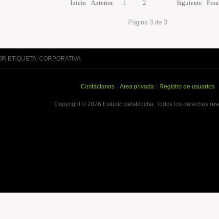
Inicio
Anterior
1
2
3
Siguiente
Fina
Página 3 de 3
R ETIQUETA: CORPORATIVA
Contáctanos
Area privada
Registro de usuarios
Copyright © 2026 Estudio delaRocha. Todos los derechos res