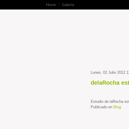
Home
Galería
Lunes, 02 Julio 2012 1
delaRocha es
Estudio de laRocha est
Publicado en
Blog